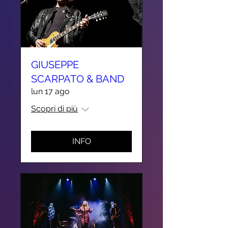
GIUSEPPE
SCARPATO & BAND
lun 17 ago
Scopri di più
INFO