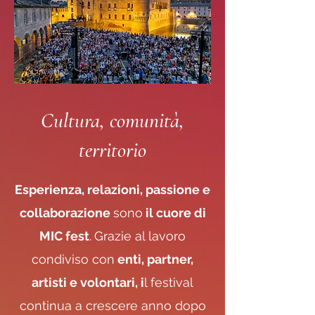
Cultura, comunità,
territorio
Esperienza, relazioni, passione e
collaborazione
sono
il cuore di
MIC fest
.
Grazie al lavoro
condiviso con
enti, partner,
artisti e volontari, i
l festival
continua a crescere anno dopo