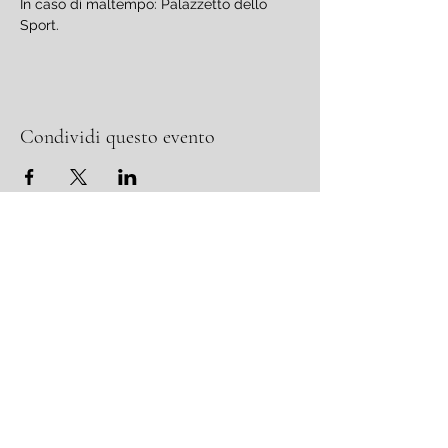
In caso di maltempo: Palazzetto dello 
Sport.
Condividi questo evento
MIC fest - Musica, Incontri, Cultura
Associazione Piccola Orchestra Italiana APS
Sede Legale e operativa: Via Guglielmo Rocchi,
16 - 43015
Costamezzana di Noceto
P.IVA
02265320347