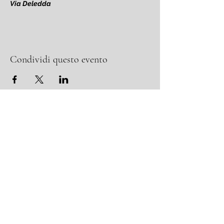
Via Deledda
Condividi questo evento
MIC fest - Musica, Incontri, Cultura
Associazione Piccola Orchestra Italiana APS
Sede Legale e operativa: Via Guglielmo Rocchi,
16 - 43015
Costamezzana di Noceto
P.IVA
02265320347