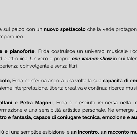
a sul palco con un 
nuovo spettacolo
 che la vede protagoni
emporaneo.
e e pianoforte
, Frida costruisce un universo musicale ricc
 ed elettronica. Un vero e proprio 
one woman show
 in cui tal
erienza coinvolgente e senza filtri.
colo,
 Frida conferma ancora una volta la sua 
capacità di em
sieme interpretazione, libertà creativa e continua ricerca musi
ollani e Petra Magoni
, Frida è cresciuta immersa nella m
ormazione e una sensibilità artistica personale. Ne emerge 
 estro e fantasia, capace di coniugare tecnica, emozione e aut
ù di una semplice esibizione: è 
un incontro, un racconto m