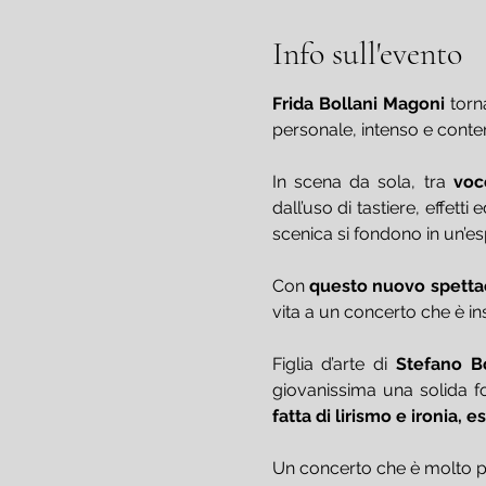
Info sull'evento
Frida Bollani Magoni 
torn
personale, intenso e cont
In scena da sola, tra 
voc
dall’uso di tastiere, effetti
scenica si fondono in un’esp
Con 
questo nuovo spetta
vita a un concerto che è in
Figlia d’arte di 
Stefano B
giovanissima una solida f
fatta di lirismo e ironia,
Un concerto che è molto pi