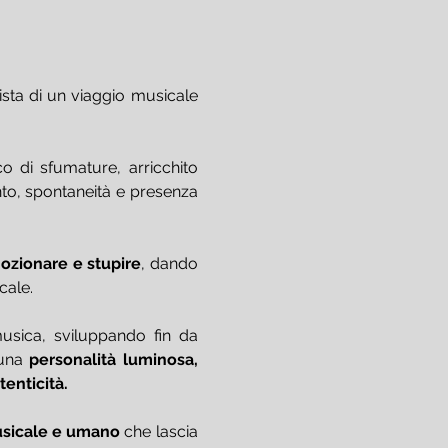
sta di un viaggio musicale 
o di sfumature, arricchito 
ento, spontaneità e presenza 
ozionare e stupire
, dando 
cale.
usica, sviluppando fin da 
una 
personalità luminosa, 
enticità. 
usicale e umano
 che lascia 