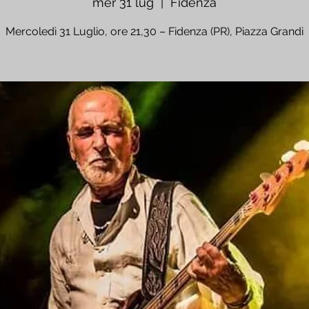
mer 31 lug
  |  
Fidenza