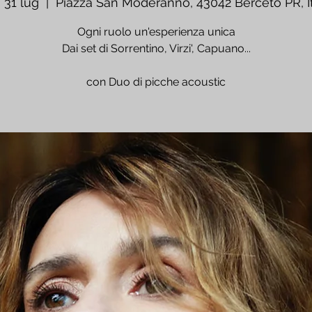
 31 lug
  |  
Piazza San Moderanno, 43042 Berceto PR, It
Ogni ruolo un'esperienza unica
Dai set di Sorrentino, Virzi', Capuano...
con Duo di picche acoustic