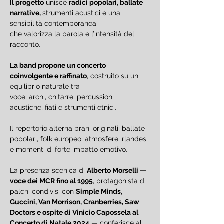
Il progetto
 unisce 
radici popolari, ballate 
narrative, 
strumenti acustici e una 
sensibilità contemporanea 
che valorizza la parola e l’intensità del 
racconto.
La band propone un concerto 
coinvolgente e raffinato
, costruito su un 
equilibrio naturale tra 
voce, archi, chitarre, percussioni 
acustiche, fiati e strumenti etnici.
Il repertorio alterna brani originali, ballate 
popolari, folk europeo, atmosfere irlandesi 
e momenti di forte impatto emotivo.
La presenza scenica di 
Alberto Morselli — 
voce dei MCR fino al 1995
, protagonista di 
palchi condivisi con 
Simple Minds, 
Guccini, Van Morrison, Cranberries, Saw 
Doctors e ospite di Vinicio Capossela al 
Concerto di Natale 2024
 — conferisce al 