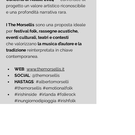
progetto un valore artistico riconoscibile
e una profondità narrativa rara.
I The Morsellis
 sono una proposta ideale 
per 
festival folk, rassegne acustiche, 
eventi culturali, teatri e contesti 
che valorizzano 
la musica d’autore e la 
tradizione
 reinterpretata in chiave 
contemporanea.
WEB
: 
www.themorsellis.it
SOCIAL
: @themorsellis
HASTAGS
: 
#albertomorselli
#themorsellis
#emotionalfolk
#irishinside
#irlanda
#folkrock
#inungiornodipioggia
#irishfolk
#irishtrad
In caso di maltempo: Tensostruttura 
Avoprorit a Ghiare di Corniglio	