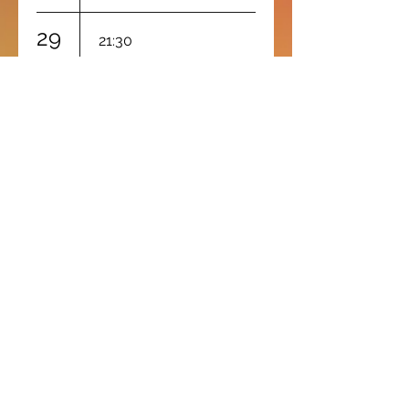
29
21:30
JAMES MC
MURTRY &
BAND
30
21:30
MAURIZIO
FERRINI
Gli Artisti negli anni ...