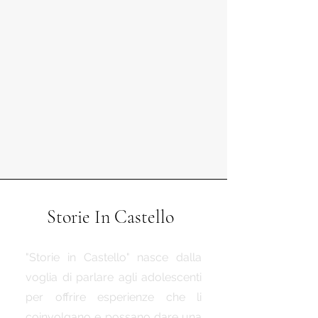
Storie In Castello
"Storie in Castello" nasce dalla
voglia di parlare agli adolescenti
per offrire esperienze che li
coinvolgano e possano dare una