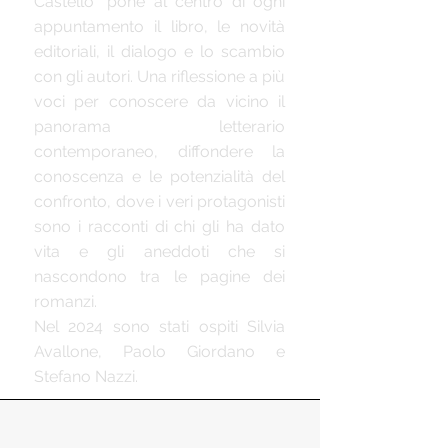
Castello” pone al centro di ogni
appuntamento il libro, le novità
editoriali, il dialogo e lo scambio
con gli autori. Una riflessione a più
voci per conoscere da vicino il
panorama letterario
contemporaneo, diffondere la
conoscenza e le potenzialità del
confronto, dove i veri protagonisti
sono i racconti di chi gli ha dato
vita e gli aneddoti che si
nascondono tra le pagine dei
romanzi.
Nel 2024 sono stati ospiti Silvia
Avallone, Paolo Giordano e
Stefano Nazzi.