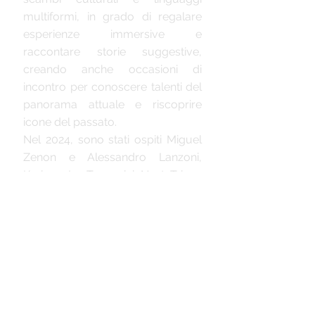
multiformi, in grado di regalare
esperienze immersive e
raccontare storie suggestive,
creando anche occasioni di
incontro per conoscere talenti del
panorama attuale e riscoprire
icone del passato.
Nel 2024, sono stati ospiti Miguel
Zenon e Alessandro Lanzoni,
Karima, La Toscanini Next Trio e
una formazione d'eccellenza con
Peppe Servillo, Fabrizio Bosso,
Rita Marcotulli, Javier Girotto,
Furio Di Castri e Mattia Barbieri.