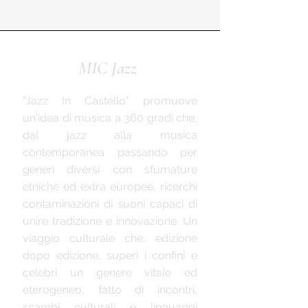
MIC Jazz
"Jazz In Castello" promuove
un'idea di musica a 360 gradi che,
dal jazz alla musica
contemporanea passando per
generi diversi con sfumature
etniche ed extra europee, ricerchi
contaminazioni di suoni capaci di
unire tradizione e innovazione. Un
viaggio culturale che, edizione
dopo edizione, superi i confini e
celebri un genere vitale ed
eterogeneo, fatto di incontri,
scambi culturali e linguaggi